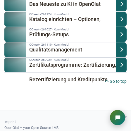
Das Neueste zu KI in OpenOlat
OOteach-261124
·
Kurs-Modul
Katalog einrichten – Optionen,
OOteach-261027
·
Kurs-Modul
Auswirkungen und Beispiele
Prüfungs-Setups
OOteach-261110
·
Kurs-Modul
Qualitätsmanagement
OOteach-260929
·
Kurs-Modul
Zertifikatsprogramme: Zertifizierung,
Rezertifizierung und Kreditpunkte
Go to top
Imprint
OpenOlat – your Open Source LMS